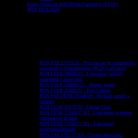
Piano Triennale dell'Offerta Formativa (PTOF)
PON 2014-2020
PON FSE 25532/24 - Percorsi per le competenze
trasversali e l'orientamento (PCTO) all'estero
PON FESR 78988/23 - Laboratori "green"
sostenibili e innovativi
PON FSER 208966/21 - Digital board
PON FSER 20480/21 - Reti Cablate
PON FSE-FESR 19146/20 - Pit Stop: pronti a
ripartire
PON FESR 11978/20 - Digital Class
PON FESR 37944/17 B1 - Laboratori sviluppo
competenze di base
PON FESR 37944/17 B2 - Laboratori
professionalizzanti
PON FSE 3781/17 6A - Tecnici meccanici