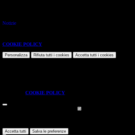
File PDF
Contatore click: 28
Notizie
Questo sito o gli strumenti terzi da questo utilizzati si avvalgono di
cookie necessari al funzionamento ed utili alle finalità illustrate nella
COOKIE POLICY
.
Personalizza
Rifiuta tutti
i cookies
Accetta tutti
i cookies
Gestione cookie
In questa schermata è possibile scegliere quali cookie consentire.
I cookie necessari sono quelli che consentono il funzionamento della
piattaforma e non è possibile disabilitarli.
Per conoscere quali sono i cookie necessari al funzionamento potete
visionare la
COOKIE POLICY
.
Cookie necessari per il funzionamento
I cookie necessari per il funzionamento non possono essere
disabilitati. È possibile consultare l'elenco nella pagina della cookie
policy.
Accetta tutti
Salva le preferenze