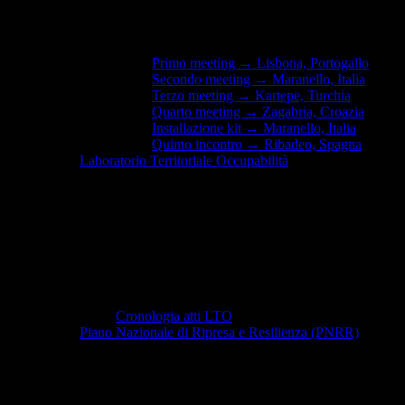
Primo meeting → Lisbona, Portogallo
Secondo meeting → Maranello, Italia
Terzo meeting → Kartepe, Turchia
Quarto meeting → Zagabria, Croazia
Installazione kit → Maranello, Italia
Quinto incontro → Ribadeo, Spagna
Laboratorio Territoriale Occupabilità
Cronologia atti LTO
Piano Nazionale di Ripresa e Resilienza (PNRR)