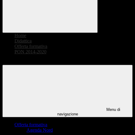
Home
>
Didattica
>
Offerta formativa
>
PON 2014-2020
>
PON FSER 20480/21 - Reti Cablate
Menu di
navigazione
Offerta formativa
Agenda Nord