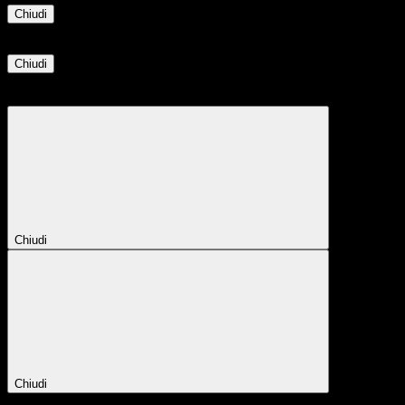
Chiudi
Informazione
Chiudi
Attendere...
Attendere il completamento dell'operazione...
Chiudi
Chiudi
Conferma