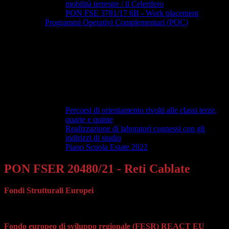
mobilità terrestre / il Celerifero
PON FSE 3781/17 6B - Work placement
Programmi Operativi Complementari (POC)
Percorsi di orientamento rivolti alle classi terze,
quarte e quinte
Realizzazione di laboratori connessi con gli
indirizzi di studio
Piano Scuola Estate 2022
PON FSER 20480/21 - Reti Cablate
Fondi Strutturali Europei
Programma Operativo Nazionale “Per la scuola, competenze e
ambienti per l’apprendimento” 2014-2020
Fondo europeo di sviluppo regionale (FESR) REACT EU