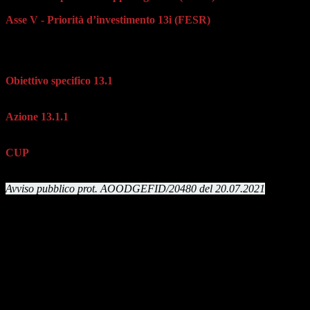
Asse V - Priorità d’investimento 13i (FESR)
Promuovere il superamento degli effetti della crisi nel contesto della
pandemia di COVID-19 e delle sue conseguenze sociali e preparare
una ripresa verde, digitale e resiliente dell’economia
Obiettivo specifico 13.1
Facilitare una ripresa verde, digitale e resiliente dell'economia
Azione 13.1.1
Cablaggio strutturato e sicuro all’interno degli edifici scolastici
CUP
E59J21005120006
Avviso pubblico prot. AOODGEFID/20480 del 20.07.2021
Allegati
Avviso pubblico prot. AOODGEFID/20480 del 20.07.2021
File PDF
Contatore click: 35
Delega DSGA prot. 9626 del 26.07.2021