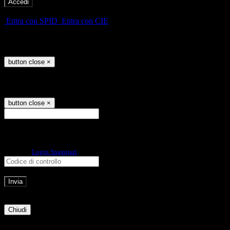
-
Entra con SPID
Entra con CIE
Seleziona utente
button close
×
Recupero password
button close
×
E-mail
Verrà inviato un messaggio
all'indirizzo indicato con le istruzioni necessarie.
Non hai una e-mail associata al nome utente? Effettua il reset della password
tramite la
Login Spaggiari
E-mail inviata, si prega di controllare la casella di posta elettronica!
Errore
Chiudi
Successo