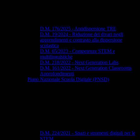
D.M. 176/2025 - Antidispersione TRE
D.M. 19/2024 - Riduzione dei divari negli
apprendimenti e contrasto alla dispersione
scolastica
D.M. 65/2023 - Competenze STEM e
multilinguistiche
D.M. 218/2022 - Next Generation Labs
D.M. 161/2022 - Next Generation Classrooms
Approfondimenti
Piano Nazionale Scuola Digitale (PNSD)
D.M. 224/2021 - Spazi e strumenti digitali per le
STEM