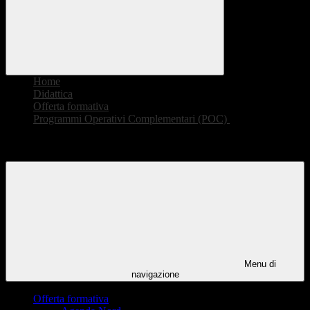
Home
>
Didattica
>
Offerta formativa
>
Programmi Operativi Complementari (POC)
>
Percorsi di orientamento rivolti alle classi terze, quarte e
quinte
Menu di
navigazione
Offerta formativa