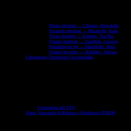
Primo meeting → Lisbona, Portogallo
Secondo meeting → Maranello, Italia
Terzo meeting → Kartepe, Turchia
Quarto meeting → Zagabria, Croazia
Installazione kit → Maranello, Italia
Quinto incontro → Ribadeo, Spagna
Laboratorio Territoriale Occupabilità
Cronologia atti LTO
Piano Nazionale di Ripresa e Resilienza (PNRR)