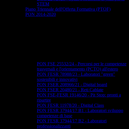
STEM
Piano Triennale dell'Offerta Formativa (PTOF)
PON 2014-2020
PON FSE 25532/24 - Percorsi per le competenze
trasversali e l'orientamento (PCTO) all'estero
PON FESR 78988/23 - Laboratori "green"
sostenibili e innovativi
PON FSER 208966/21 - Digital board
PON FSER 20480/21 - Reti Cablate
PON FSE-FESR 19146/20 - Pit Stop: pronti a
ripartire
PON FESR 11978/20 - Digital Class
PON FESR 37944/17 B1 - Laboratori sviluppo
competenze di base
PON FESR 37944/17 B2 - Laboratori
professionalizzanti