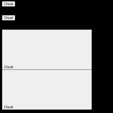
Chiudi
Informazione
Chiudi
Attendere...
Attendere il completamento dell'operazione...
Chiudi
Chiudi
Conferma