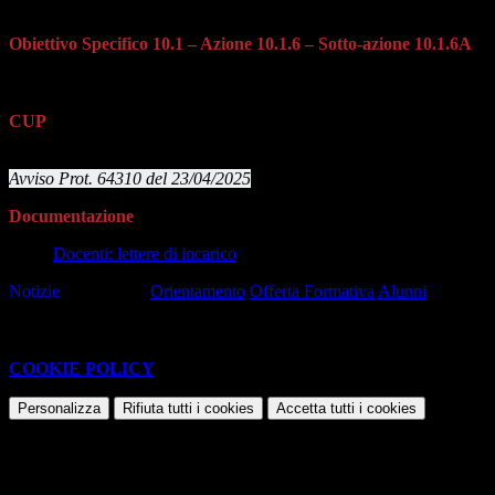
(FdR)
Obiettivo Specifico 10.1 – Azione 10.1.6 – Sotto-azione 10.1.6A
Interventi di cui al Decreto del Ministro dell’istruzione e del merito
15 novembre 2024, n. 231
CUP
E54D25003190001
Avviso Prot. 64310 del 23/04/2025
Documentazione
Docenti: lettere di incarico
Notizie
Tag pagina:
Orientamento
Offerta Formativa
Alunni
Questo sito o gli strumenti terzi da questo utilizzati si avvalgono di
cookie necessari al funzionamento ed utili alle finalità illustrate nella
COOKIE POLICY
.
Personalizza
Rifiuta tutti
i cookies
Accetta tutti
i cookies
Gestione cookie
In questa schermata è possibile scegliere quali cookie consentire.
I cookie necessari sono quelli che consentono il funzionamento della