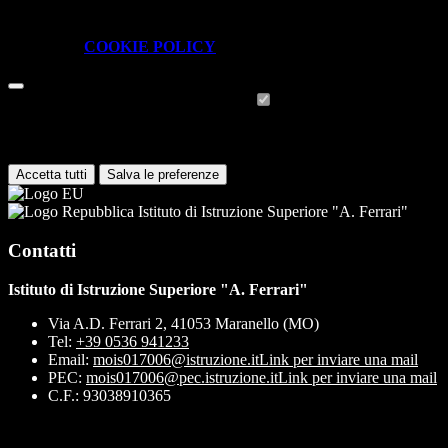
piattaforma e non è possibile disabilitarli.
Per conoscere quali sono i cookie necessari al funzionamento potete
visionare la
COOKIE POLICY
.
Cookie necessari per il funzionamento
I cookie necessari per il funzionamento non possono essere
disabilitati. È possibile consultare l'elenco nella pagina della cookie
policy.
Accetta tutti
Salva le preferenze
Istituto di Istruzione Superiore "A. Ferrari"
Contatti
Istituto di Istruzione Superiore "A. Ferrari"
Via A.D. Ferrari 2, 41053 Maranello (MO)
Tel:
+39 0536 941233
Email:
mois017006@istruzione.it
Link per inviare una mail
PEC:
mois017006@pec.istruzione.it
Link per inviare una mail
C.F.: 93038910365