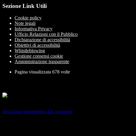
Sezione Link Utili
Cookie policy
Note legali
Informativa Privacy
Ufficio Relazioni con il Pubblico
Dichiarazione di accessibilità
Obiettivi di accessibilità
Whistleblowing
Gestione consensi cookie
Amministrazione trasparente
Pagina visualizzata
678
volte
Sezione Copyright
Copyright 2026 | Engineered and powered by Gruppo Spaggiari
Parma S.p.A. | Divisione Publishing & New Social Media
Disclaimer trattamento dati personali