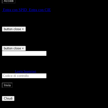
-
Entra con SPID
Entra con CIE
Seleziona utente
button close
×
Recupero password
button close
×
E-mail
Verrà inviato un messaggio
all'indirizzo indicato con le istruzioni necessarie.
Non hai una e-mail associata al nome utente? Effettua il reset della password
tramite la
Login Spaggiari
E-mail inviata, si prega di controllare la casella di posta elettronica!
Errore
Chiudi
Successo