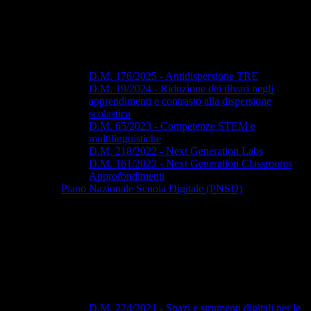
D.M. 176/2025 - Antidispersione TRE
D.M. 19/2024 - Riduzione dei divari negli
apprendimenti e contrasto alla dispersione
scolastica
D.M. 65/2023 - Competenze STEM e
multilinguistiche
D.M. 218/2022 - Next Generation Labs
D.M. 161/2022 - Next Generation Classrooms
Approfondimenti
Piano Nazionale Scuola Digitale (PNSD)
D.M. 224/2021 - Spazi e strumenti digitali per le