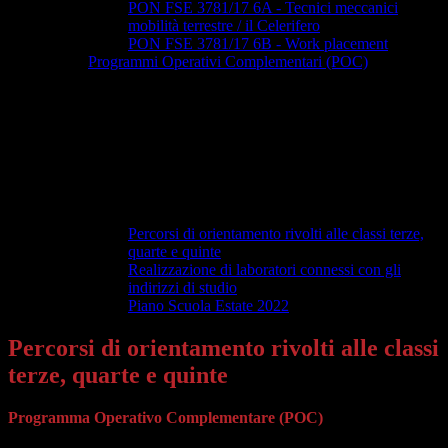
PON FSE 3781/17 6A - Tecnici meccanici
mobilità terrestre / il Celerifero
PON FSE 3781/17 6B - Work placement
Programmi Operativi Complementari (POC)
Percorsi di orientamento rivolti alle classi terze,
quarte e quinte
Realizzazione di laboratori connessi con gli
indirizzi di studio
Piano Scuola Estate 2022
Percorsi di orientamento rivolti alle classi
terze, quarte e quinte
Programma Operativo Complementare (POC)
“Per la Scuola” 2014-2020
finanziato con il Fondo di Rotazione