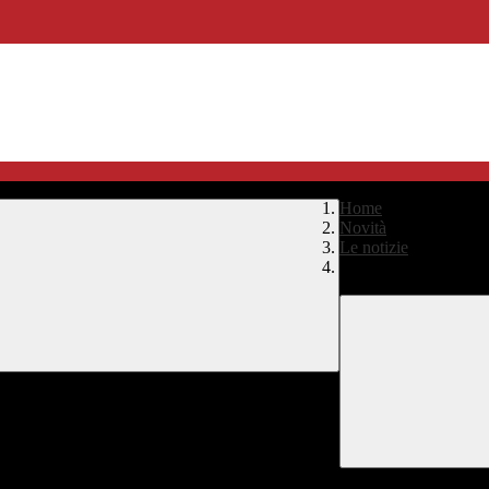
Home
>
Novità
>
Le notizie
>
Rassegna stampa G