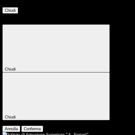
Chiudi
Attendere...
Attendere il completamento dell'operazione...
Chiudi
Chiudi
Conferma
Annulla
Conferma