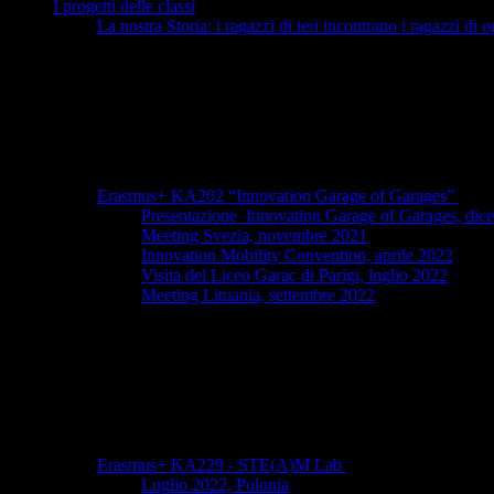
I progetti delle classi
La nostra Storia: i ragazzi di ieri incontrano i ragazzi di o
Erasmus+ KA202 “Innovation Garage of Garages”
Presentazione Innovation Garage of Garages, dic
Meeting Svezia, novembre 2021
Innovation Mobility Convention, aprile 2022
Visita del Liceo Garac di Parigi, luglio 2022
Meeting Lituania, settembre 2022
Erasmus+ KA229 - STE(A)M Lab
Luglio 2022, Polonia