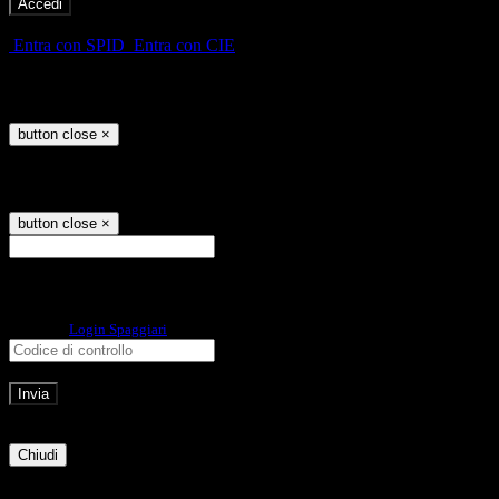
-
Entra con SPID
Entra con CIE
Seleziona utente
button close
×
Recupero password
button close
×
E-mail
Verrà inviato un messaggio
all'indirizzo indicato con le istruzioni necessarie.
Non hai una e-mail associata al nome utente? Effettua il reset della password
tramite la
Login Spaggiari
E-mail inviata, si prega di controllare la casella di posta elettronica!
Errore
Chiudi
Successo