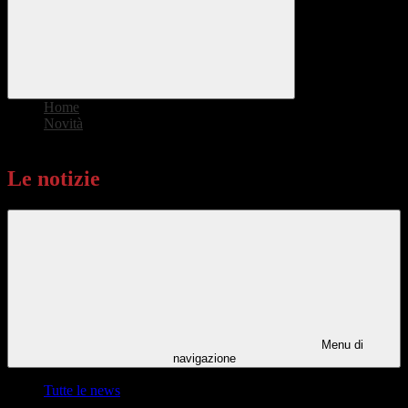
Home
>
Novità
>
Le notizie
Le notizie
Menu di
navigazione
Tutte le news