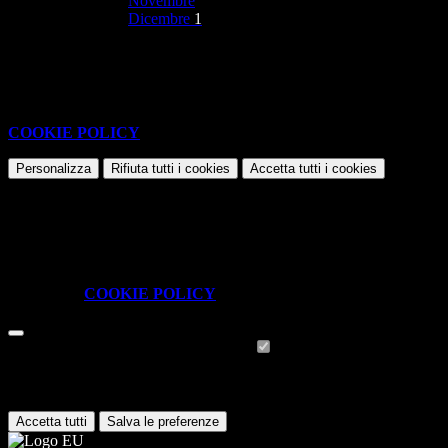
Novembre
Dicembre
1
Nessun contenuto da visualizzare
Questo sito o gli strumenti terzi da questo utilizzati si avvalgono di
cookie necessari al funzionamento ed utili alle finalità illustrate nella
COOKIE POLICY
.
Personalizza
Rifiuta tutti
i cookies
Accetta tutti
i cookies
Gestione cookie
In questa schermata è possibile scegliere quali cookie consentire.
I cookie necessari sono quelli che consentono il funzionamento della
piattaforma e non è possibile disabilitarli.
Per conoscere quali sono i cookie necessari al funzionamento potete
visionare la
COOKIE POLICY
.
Cookie necessari per il funzionamento
I cookie necessari per il funzionamento non possono essere
disabilitati. È possibile consultare l'elenco nella pagina della cookie
policy.
Accetta tutti
Salva le preferenze