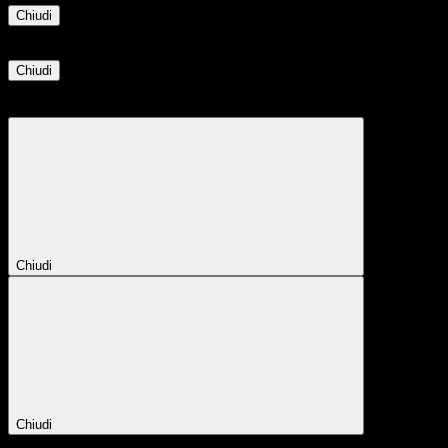
Chiudi
Informazione
Chiudi
Attendere...
Attendere il completamento dell'operazione...
Chiudi
Chiudi
Conferma