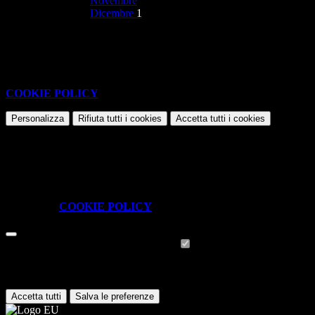
Novembre
Dicembre
1
Nessun contenuto da visualizzare
Questo sito o gli strumenti terzi da questo utilizzati si avvalgono di
cookie necessari al funzionamento ed utili alle finalità illustrate nella
COOKIE POLICY
.
Personalizza
Rifiuta tutti
i cookies
Accetta tutti
i cookies
Gestione cookie
In questa schermata è possibile scegliere quali cookie consentire.
I cookie necessari sono quelli che consentono il funzionamento della
piattaforma e non è possibile disabilitarli.
Per conoscere quali sono i cookie necessari al funzionamento potete
visionare la
COOKIE POLICY
.
Cookie necessari per il funzionamento
I cookie necessari per il funzionamento non possono essere
disabilitati. È possibile consultare l'elenco nella pagina della cookie
policy.
Accetta tutti
Salva le preferenze