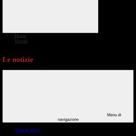
Home
>
Novità
>
Le notizie
Le notizie
Menu di
navigazione
Tutte le news