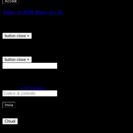
-
Entra con SPID
Entra con CIE
Seleziona utente
button close
×
Recupero password
button close
×
E-mail
Verrà inviato un messaggio
all'indirizzo indicato con le istruzioni necessarie.
Non hai una e-mail associata al nome utente? Effettua il reset della password
tramite la
Login Spaggiari
E-mail inviata, si prega di controllare la casella di posta elettronica!
Errore
Chiudi
Successo