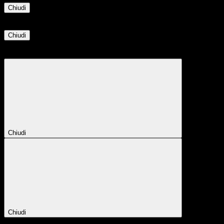
Chiudi
Informazione
Chiudi
Attendere...
Attendere il completamento dell'operazione...
Chiudi
Chiudi
Conferma