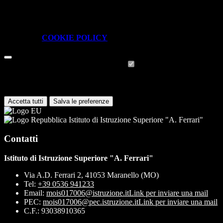
In questa schermata è possibile scegliere quali cookie consentire.
I cookie necessari sono quelli che consentono il funzionamento della
piattaforma e non è possibile disabilitarli.
Per conoscere quali sono i cookie necessari al funzionamento potete
visionare la
COOKIE POLICY
.
Cookie necessari per il funzionamento
I cookie necessari per il funzionamento non possono essere
disabilitati. È possibile consultare l'elenco nella pagina della cookie
policy.
Accetta tutti
Salva le preferenze
Istituto di Istruzione Superiore "A. Ferrari"
Contatti
Istituto di Istruzione Superiore "A. Ferrari"
Via A.D. Ferrari 2, 41053 Maranello (MO)
Tel:
+39 0536 941233
Email:
mois017006@istruzione.it
Link per inviare una mail
PEC:
mois017006@pec.istruzione.it
Link per inviare una mail
C.F.: 93038910365