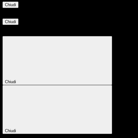
Chiudi
Informazione
Chiudi
Attendere...
Attendere il completamento dell'operazione...
Chiudi
Chiudi
Conferma