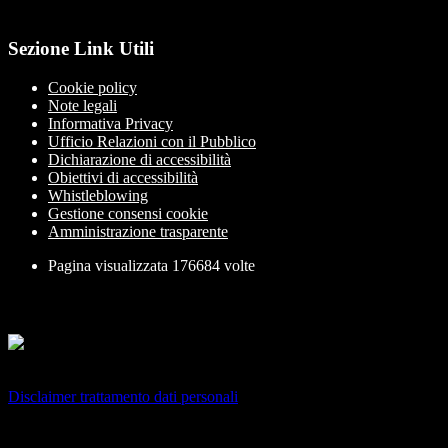
Sezione Link Utili
Cookie policy
Note legali
Informativa Privacy
Ufficio Relazioni con il Pubblico
Dichiarazione di accessibilità
Obiettivi di accessibilità
Whistleblowing
Gestione consensi cookie
Amministrazione trasparente
Pagina visualizzata
176684
volte
Sezione Copyright
Copyright 2026 | Engineered and powered by Gruppo Spaggiari
Parma S.p.A. | Divisione Publishing & New Social Media
Disclaimer trattamento dati personali