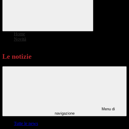
Home
>
Novità
>
Le notizie
Le notizie
Menu di
navigazione
Tutte le news