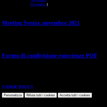
Novembre
Dicembre
1
Meeting Svezia, novembre 2021
Nei giorni 9 e 10 novembre 2021 a Göteborg (Svezia) il secondo
meeting del progetto internazionale.
Evento di condivisione esperienze POF
Si è svolto il 30 novembre 2021 alle ore 10, presso l'Auditorium
Enzo Ferrari di Maranello.
Questo sito o gli strumenti terzi da questo utilizzati si avvalgono di
cookie necessari al funzionamento ed utili alle finalità illustrate nella
COOKIE POLICY
.
Personalizza
Rifiuta tutti
i cookies
Accetta tutti
i cookies
Gestione cookie