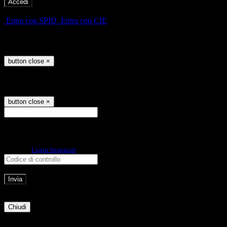
-
Entra con SPID
Entra con CIE
Seleziona utente
button close
×
Recupero password
button close
×
E-mail
Verrà inviato un messaggio
all'indirizzo indicato con le istruzioni necessarie.
Non hai una e-mail associata al nome utente? Effettua il reset della password
tramite la
Login Spaggiari
E-mail inviata, si prega di controllare la casella di posta elettronica!
Errore
Chiudi
Successo