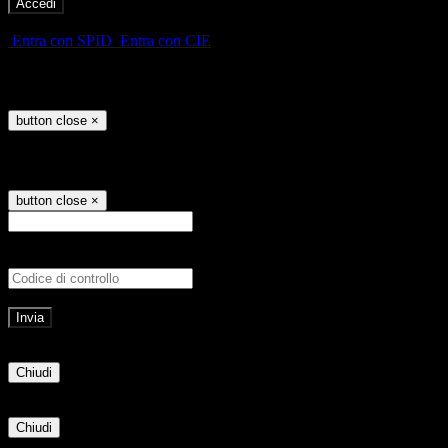
-
Entra con SPID
Entra con CIE
Seleziona utente
button close
×
Recupero password
button close
×
E-mail
Verrà inviato un messaggio all'indirizz
Non hai una e-mail associata al nome utente? Effettua il reset della password tram
E-mail inviata, si prega di controllare la casella di posta elettronica!
Errore
Chiudi
Successo
Chiudi
Informazione