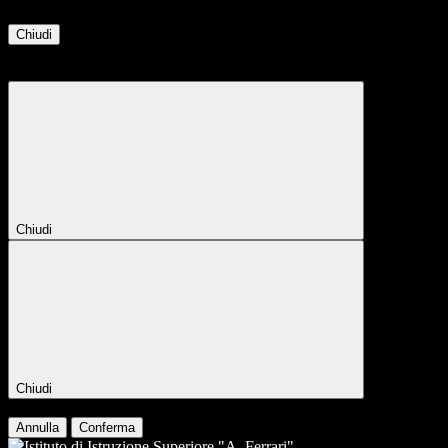
Chiudi
Attendere...
Attendere il completamento dell'operazione...
Chiudi
Chiudi
Conferma
Annulla
Conferma