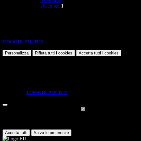
Novembre
Dicembre
1
Nessun contenuto da visualizzare
Questo sito o gli strumenti terzi da questo utilizzati si avvalgono di
cookie necessari al funzionamento ed utili alle finalità illustrate nella
COOKIE POLICY
.
Personalizza
Rifiuta tutti
i cookies
Accetta tutti
i cookies
Gestione cookie
In questa schermata è possibile scegliere quali cookie consentire.
I cookie necessari sono quelli che consentono il funzionamento della
piattaforma e non è possibile disabilitarli.
Per conoscere quali sono i cookie necessari al funzionamento potete
visionare la
COOKIE POLICY
.
Cookie necessari per il funzionamento
I cookie necessari per il funzionamento non possono essere
disabilitati. È possibile consultare l'elenco nella pagina della cookie
policy.
Accetta tutti
Salva le preferenze