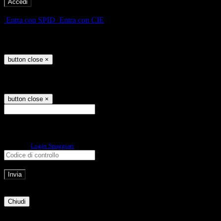
-
Entra con SPID
Entra con CIE
Seleziona utente
button close
×
Recupero password
button close
×
E-mail
Verrà inviato un messaggio
all'indirizzo indicato con le istruzioni necessarie.
Non hai una e-mail associata al nome utente? Effettua il reset della password
tramite la
Login Spaggiari
E-mail inviata, si prega di controllare la casella di posta elettronica!
Errore
Chiudi
Successo