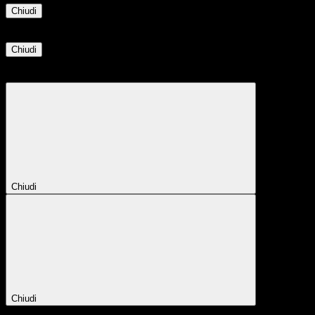
Chiudi
Informazione
Chiudi
Attendere...
Attendere il completamento dell'operazione...
Chiudi
Chiudi
Conferma