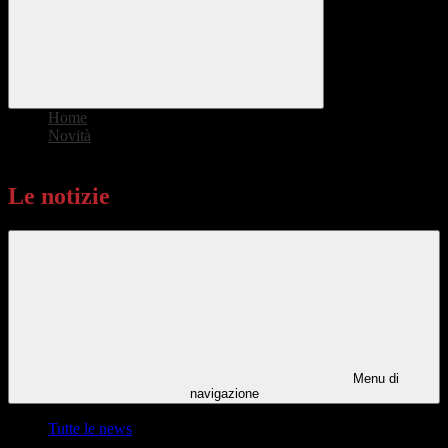
Home
>
Novità
>
Le notizie
Le notizie
Menu di
navigazione
Tutte le news