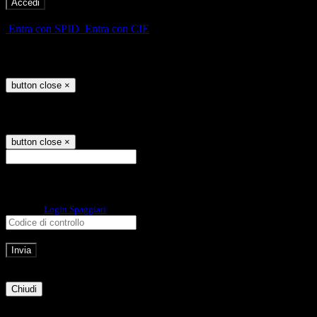
-
Entra con SPID
Entra con CIE
Seleziona utente
button close
×
Recupero password
button close
×
E-mail
Verrà inviato un messaggio
all'indirizzo indicato con le istruzioni necessarie.
Non hai una e-mail associata al nome utente? Effettua il reset della password
tramite la
Login Spaggiari
E-mail inviata, si prega di controllare la casella di posta elettronica!
Errore
Chiudi
Successo