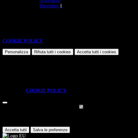
Novembre
Dicembre
1
Nessun contenuto da visualizzare
Questo sito o gli strumenti terzi da questo utilizzati si avvalgono di
cookie necessari al funzionamento ed utili alle finalità illustrate nella
COOKIE POLICY
.
Personalizza
Rifiuta tutti
i cookies
Accetta tutti
i cookies
Gestione cookie
In questa schermata è possibile scegliere quali cookie consentire.
I cookie necessari sono quelli che consentono il funzionamento della
piattaforma e non è possibile disabilitarli.
Per conoscere quali sono i cookie necessari al funzionamento potete
visionare la
COOKIE POLICY
.
Cookie necessari per il funzionamento
I cookie necessari per il funzionamento non possono essere
disabilitati. È possibile consultare l'elenco nella pagina della cookie
policy.
Accetta tutti
Salva le preferenze