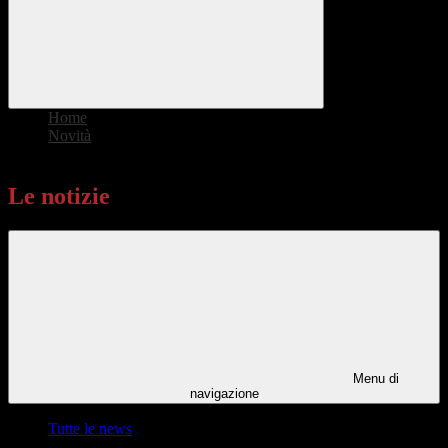
Home
>
Novità
>
Le notizie
Le notizie
Menu di
navigazione
Tutte le news