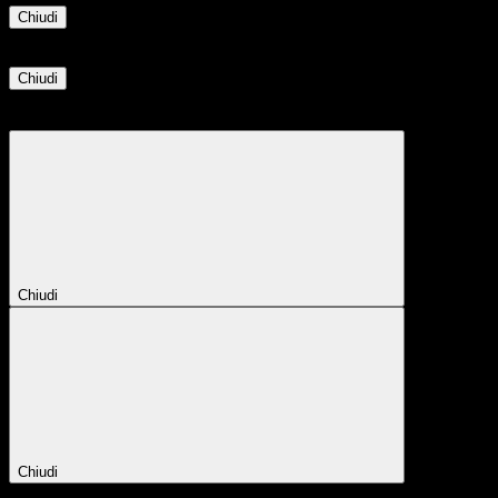
Chiudi
Informazione
Chiudi
Attendere...
Attendere il completamento dell'operazione...
Chiudi
Chiudi
Conferma