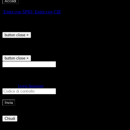
-
Entra con SPID
Entra con CIE
Seleziona utente
button close
×
Recupero password
button close
×
E-mail
Verrà inviato un messaggio
all'indirizzo indicato con le istruzioni necessarie.
Non hai una e-mail associata al nome utente? Effettua il reset della password
tramite la
Login Spaggiari
E-mail inviata, si prega di controllare la casella di posta elettronica!
Errore
Chiudi
Successo