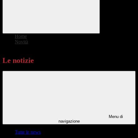
Home
>
Novità
>
Le notizie
Le notizie
Menu di
navigazione
Tutte le news