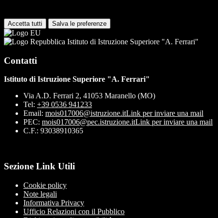
disabilitati. È possibile consultare l'elenco nella pagina della cookie
policy.
Accetta tutti
Salva le preferenze
Istituto di Istruzione Superiore "A. Ferrari"
Contatti
Istituto di Istruzione Superiore "A. Ferrari"
Via A.D. Ferrari 2, 41053 Maranello (MO)
Tel:
+39 0536 941233
Email:
mois017006@istruzione.it
Link per inviare una mail
PEC:
mois017006@pec.istruzione.it
Link per inviare una mail
C.F.: 93038910365
Sezione Link Utili
Cookie policy
Note legali
Informativa Privacy
Ufficio Relazioni con il Pubblico