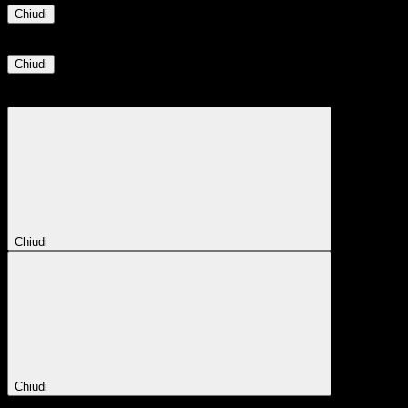
Chiudi
Informazione
Chiudi
Attendere...
Attendere il completamento dell'operazione...
Chiudi
Chiudi
Conferma