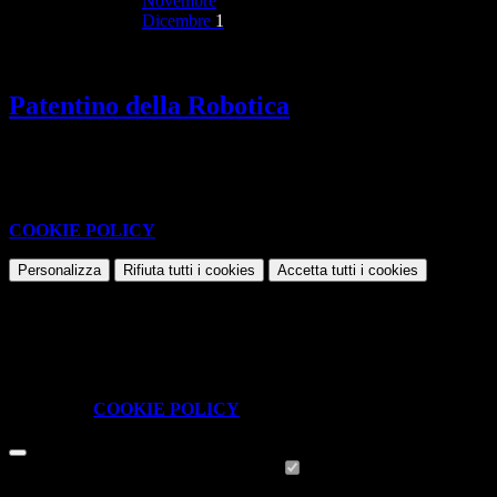
Novembre
Dicembre
1
Patentino della Robotica
Si conclude la prima fase del progetto "Patentino della Robotica"
Questo sito o gli strumenti terzi da questo utilizzati si avvalgono di
cookie necessari al funzionamento ed utili alle finalità illustrate nella
COOKIE POLICY
.
Personalizza
Rifiuta tutti
i cookies
Accetta tutti
i cookies
Gestione cookie
In questa schermata è possibile scegliere quali cookie consentire.
I cookie necessari sono quelli che consentono il funzionamento della
piattaforma e non è possibile disabilitarli.
Per conoscere quali sono i cookie necessari al funzionamento potete
visionare la
COOKIE POLICY
.
Cookie necessari per il funzionamento
I cookie necessari per il funzionamento non possono essere