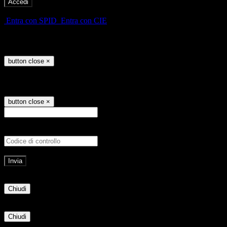
-
Entra con SPID
Entra con CIE
Seleziona utente
button close
×
Recupero password
button close
×
E-mail
Verrà inviato un messaggio all'indirizz
Non hai una e-mail associata al nome utente? Effettua il reset della password tram
E-mail inviata, si prega di controllare la casella di posta elettronica!
Errore
Chiudi
Successo
Chiudi
Informazione