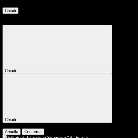
Chiudi
Attendere...
Attendere il completamento dell'operazione...
Chiudi
Chiudi
Conferma
Annulla
Conferma