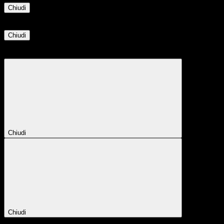
Chiudi
Informazione
Chiudi
Attendere...
Attendere il completamento dell'operazione...
Chiudi
Chiudi
Conferma