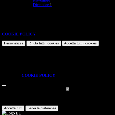
Novembre
Dicembre
1
Nessun contenuto da visualizzare
Questo sito o gli strumenti terzi da questo utilizzati si avvalgono di
cookie necessari al funzionamento ed utili alle finalità illustrate nella
COOKIE POLICY
.
Personalizza
Rifiuta tutti
i cookies
Accetta tutti
i cookies
Gestione cookie
In questa schermata è possibile scegliere quali cookie consentire.
I cookie necessari sono quelli che consentono il funzionamento della
piattaforma e non è possibile disabilitarli.
Per conoscere quali sono i cookie necessari al funzionamento potete
visionare la
COOKIE POLICY
.
Cookie necessari per il funzionamento
I cookie necessari per il funzionamento non possono essere
disabilitati. È possibile consultare l'elenco nella pagina della cookie
policy.
Accetta tutti
Salva le preferenze