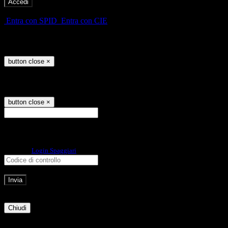
-
Entra con SPID
Entra con CIE
Seleziona utente
button close
×
Recupero password
button close
×
E-mail
Verrà inviato un messaggio
all'indirizzo indicato con le istruzioni necessarie.
Non hai una e-mail associata al nome utente? Effettua il reset della password
tramite la
Login Spaggiari
E-mail inviata, si prega di controllare la casella di posta elettronica!
Errore
Chiudi
Successo