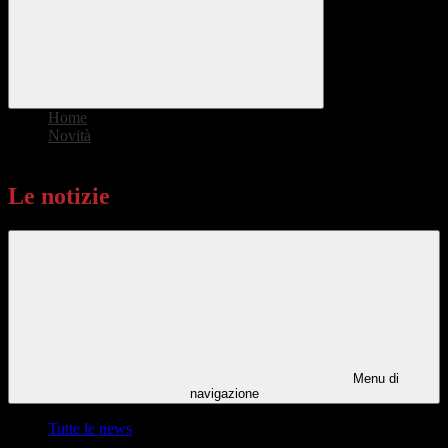
Home
>
Novità
>
Le notizie
Le notizie
Menu di
navigazione
Tutte le news