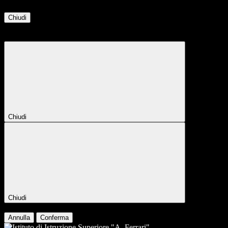
Chiudi
Attendere...
Attendere il completamento dell'operazione...
Chiudi
Chiudi
Conferma
Annulla
Conferma