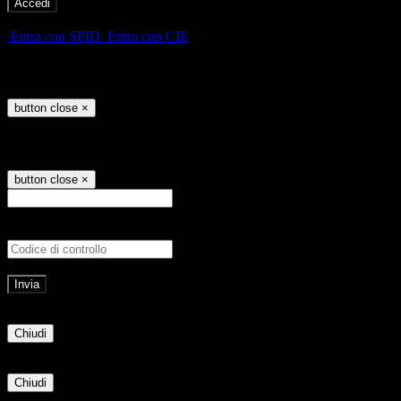
-
Entra con SPID
Entra con CIE
Seleziona utente
button close
×
Recupero password
button close
×
E-mail
Verrà inviato un messaggio all'indirizz
Non hai una e-mail associata al nome utente? Effettua il reset della password tram
E-mail inviata, si prega di controllare la casella di posta elettronica!
Errore
Chiudi
Successo
Chiudi
Informazione