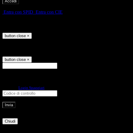
-
Entra con SPID
Entra con CIE
Seleziona utente
button close
×
Recupero password
button close
×
E-mail
Verrà inviato un messaggio
all'indirizzo indicato con le istruzioni necessarie.
Non hai una e-mail associata al nome utente? Effettua il reset della password
tramite la
Login Spaggiari
E-mail inviata, si prega di controllare la casella di posta elettronica!
Errore
Chiudi
Successo