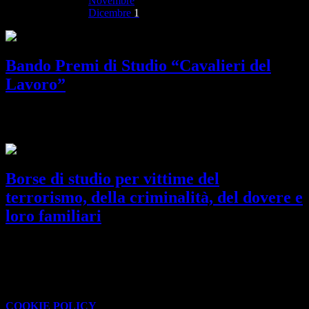
Novembre
Dicembre
1
Bando Premi di Studio “Cavalieri del
Lavoro”
Scadenza per la presentazione delle domande 31 ottobre 2026. Anno
scolastico di riferimento 2025-26.
Borse di studio per vittime del
terrorismo, della criminalità, del dovere e
loro familiari
Scadenza per la presentazione delle domande 30 aprile 2026. Anno
scolastico di riferimento 2024-25.
Questo sito o gli strumenti terzi da questo utilizzati si avvalgono di
cookie necessari al funzionamento ed utili alle finalità illustrate nella
COOKIE POLICY
.