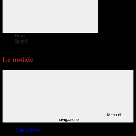
Home
>
Novità
>
Le notizie
Le notizie
Menu di
navigazione
Tutte le news