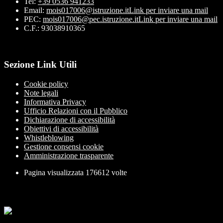
Tel:
+39 0536 941233
Email:
mois017006@istruzione.it
Link per inviare una mail
PEC:
mois017006@pec.istruzione.it
Link per inviare una mail
C.F.: 93038910365
Sezione Link Utili
Cookie policy
Note legali
Informativa Privacy
Ufficio Relazioni con il Pubblico
Dichiarazione di accessibilità
Obiettivi di accessibilità
Whistleblowing
Gestione consensi cookie
Amministrazione trasparente
Pagina visualizzata
176612
volte
Sezione Copyright
Copyright 2026 | Engineered and powered by Gruppo Spaggiari