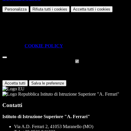
Personalizza
Rifiuta tutti
i cookies
Accetta tutti
i cookies
Gestione cookie
In questa schermata è possibile scegliere quali cookie consentire.
I cookie necessari sono quelli che consentono il funzionamento della
piattaforma e non è possibile disabilitarli.
Per conoscere quali sono i cookie necessari al funzionamento potete
visionare la
COOKIE POLICY
.
Cookie necessari per il funzionamento
I cookie necessari per il funzionamento non possono essere
disabilitati. È possibile consultare l'elenco nella pagina della cookie
policy.
Accetta tutti
Salva le preferenze
Istituto di Istruzione Superiore "A. Ferrari"
Contatti
Istituto di Istruzione Superiore "A. Ferrari"
Via A.D. Ferrari 2, 41053 Maranello (MO)