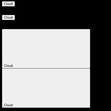
Chiudi
Informazione
Chiudi
Attendere...
Attendere il completamento dell'operazione...
Chiudi
Chiudi
Conferma