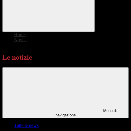
Home
>
Novità
>
Le notizie
Le notizie
Menu di
navigazione
Tutte le news