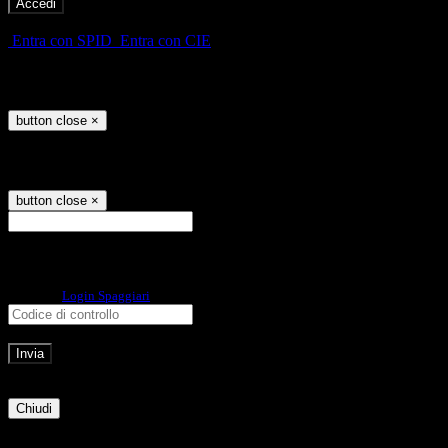
-
Entra con SPID
Entra con CIE
Seleziona utente
button close
×
Recupero password
button close
×
E-mail
Verrà inviato un messaggio
all'indirizzo indicato con le istruzioni necessarie.
Non hai una e-mail associata al nome utente? Effettua il reset della password
tramite la
Login Spaggiari
E-mail inviata, si prega di controllare la casella di posta elettronica!
Errore
Chiudi
Successo