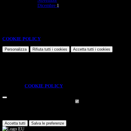
Novembre
Dicembre
1
Nessun contenuto da visualizzare
Questo sito o gli strumenti terzi da questo utilizzati si avvalgono di
cookie necessari al funzionamento ed utili alle finalità illustrate nella
COOKIE POLICY
.
Personalizza
Rifiuta tutti
i cookies
Accetta tutti
i cookies
Gestione cookie
In questa schermata è possibile scegliere quali cookie consentire.
I cookie necessari sono quelli che consentono il funzionamento della
piattaforma e non è possibile disabilitarli.
Per conoscere quali sono i cookie necessari al funzionamento potete
visionare la
COOKIE POLICY
.
Cookie necessari per il funzionamento
I cookie necessari per il funzionamento non possono essere
disabilitati. È possibile consultare l'elenco nella pagina della cookie
policy.
Accetta tutti
Salva le preferenze