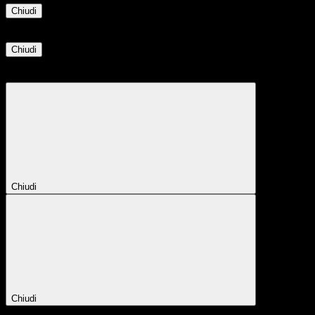
Chiudi
Informazione
Chiudi
Attendere...
Attendere il completamento dell'operazione...
Chiudi
Chiudi
Conferma