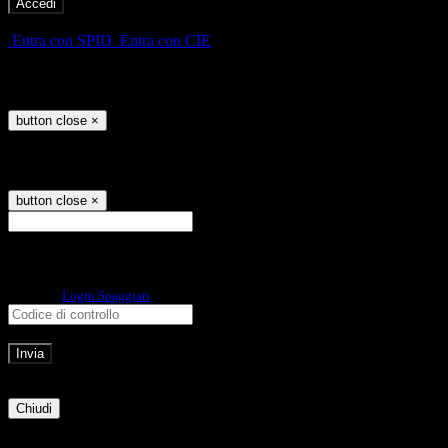
-
Entra con SPID
Entra con CIE
Seleziona utente
button close
×
Recupero password
button close
×
E-mail
Verrà inviato un messaggio
all'indirizzo indicato con le istruzioni necessarie.
Non hai una e-mail associata al nome utente? Effettua il reset della password
tramite la
Login Spaggiari
E-mail inviata, si prega di controllare la casella di posta elettronica!
Errore
Chiudi
Successo