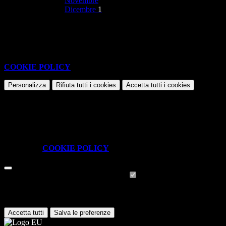
Novembre
Dicembre
1
Nessun contenuto da visualizzare
Questo sito o gli strumenti terzi da questo utilizzati si avvalgono di
cookie necessari al funzionamento ed utili alle finalità illustrate nella
COOKIE POLICY
.
Personalizza
Rifiuta tutti
i cookies
Accetta tutti
i cookies
Gestione cookie
In questa schermata è possibile scegliere quali cookie consentire.
I cookie necessari sono quelli che consentono il funzionamento della
piattaforma e non è possibile disabilitarli.
Per conoscere quali sono i cookie necessari al funzionamento potete
visionare la
COOKIE POLICY
.
Cookie necessari per il funzionamento
I cookie necessari per il funzionamento non possono essere
disabilitati. È possibile consultare l'elenco nella pagina della cookie
policy.
Accetta tutti
Salva le preferenze