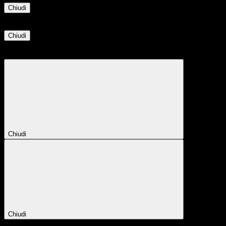
Chiudi
Informazione
Chiudi
Attendere...
Attendere il completamento dell'operazione...
Chiudi
Chiudi
Conferma