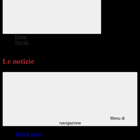
Home
>
Novità
>
Le notizie
Le notizie
Menu di
navigazione
Tutte le news